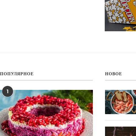
ПОПУЛЯРНОЕ
НОВОЕ
1
Нежная творожная шарлотка
с яблоками, пошаговый рецепт
с...
04.Фев.2020