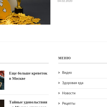
04.02.2020
МЕНЮ
Еще больше креветок
Видео
в Москве
Здоровая еда
Торт Фиалка, пошаговый
Крокеты и
Новости
рецепт с фото
04.Фев.
04.Фев.2020
Тайные удовольствия
Рецепты