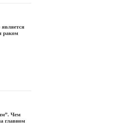
е является
я раком
ым”. Чем
на главном