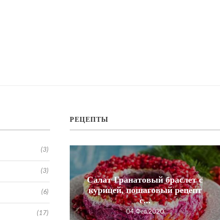
РЕЦЕПТЫ
(3)
(3)
Салат Гранатовый браслет с
з лапши
курицей, пошаговый рецепт
(6)
с...
2020
04.Фев.2020
(17)